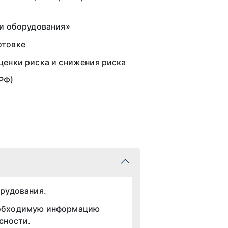
 и оборудования»
отовке
ценки риска и снижения риска
РФ)
орудования.
еобходимую информацию
сности.