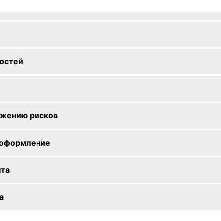
остей
ижению рисков
е оформление
нта
а